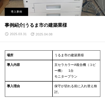
導入事例
事例紹介|うるま市の建築業様
2025.03.31
2025.04.08
場所
うるま市の建築業様
導入内容
京セラカラーA複合機（コピ
ー機） 1台
モニタープラン
導入理由
保守が切れる前に入れ替え検
討。