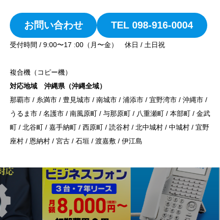
お問い合わせ
TEL 098-916-0004
受付時間 / 9:00〜17 :00（月〜金） 休日 / 土日祝
複合機（コピー機）
対応地域 沖縄県（沖縄全域）
那覇市 / 糸満市 / 豊見城市 / 南城市 / 浦添市 / 宜野湾市 / 沖縄市 /
うるま市 / 名護市 / 南風原町 / 与那原町 / 八重瀬町 / 本部町 / 金武
町 / 北谷町 / 嘉手納町 / 西原町 / 読谷村 / 北中城村 / 中城村 / 宜野
座村 / 恩納村 / 宮古 / 石垣 / 渡嘉敷 / 伊江島